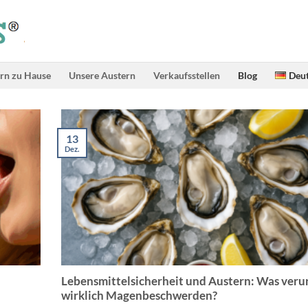
rn zu Hause
Unsere Austern
Verkaufsstellen
Blog
Deu
13
Dez.
Lebensmittelsicherheit und Austern: Was veru
wirklich Magenbeschwerden?