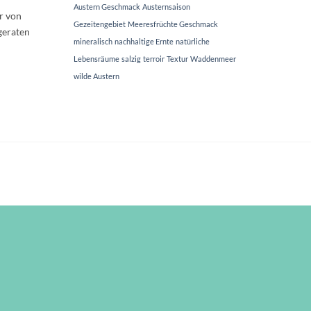
Austern Geschmack
Austernsaison
r von
Gezeitengebiet
Meeresfrüchte Geschmack
geraten
mineralisch
nachhaltige Ernte
natürliche
Lebensräume
salzig
terroir
Textur
Waddenmeer
wilde Austern