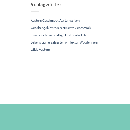
Schlagwörter
Austern Geschmack
Austernsaison
Gezeitengebiet
Meeresfrüchte Geschmack
mineralisch
nachhaltige Ernte
natürliche
Lebensräume
salzig
terroir
Textur
Waddenmeer
wilde Austern