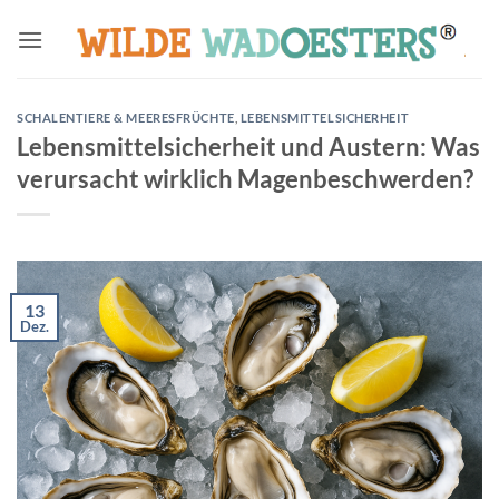
Zum
Inhalt
springen
SCHALENTIERE & MEERESFRÜCHTE
,
LEBENSMITTELSICHERHEIT
Lebensmittelsicherheit und Austern: Was
verursacht wirklich Magenbeschwerden?
13
Dez.