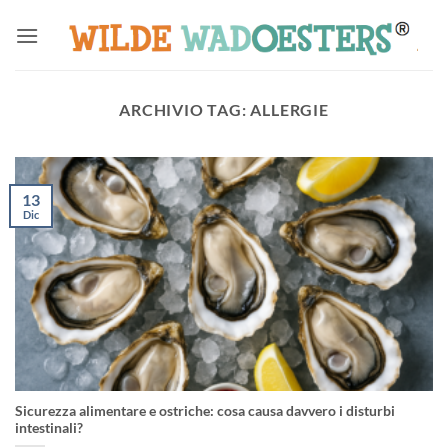
Salta
ai
contenuti
ARCHIVIO TAG:
ALLERGIE
13
Dic
Sicurezza alimentare e ostriche: cosa causa davvero i disturbi
intestinali?