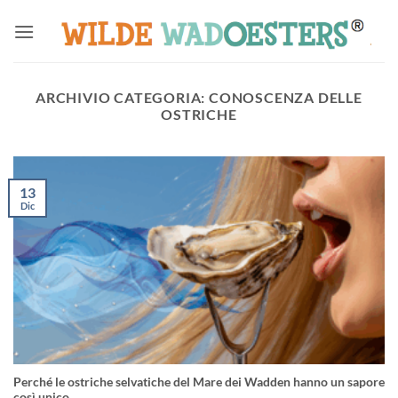
Salta
ai
contenuti
ARCHIVIO CATEGORIA:
CONOSCENZA DELLE
OSTRICHE
13
Dic
Perché le ostriche selvatiche del Mare dei Wadden hanno un sapore
così unico