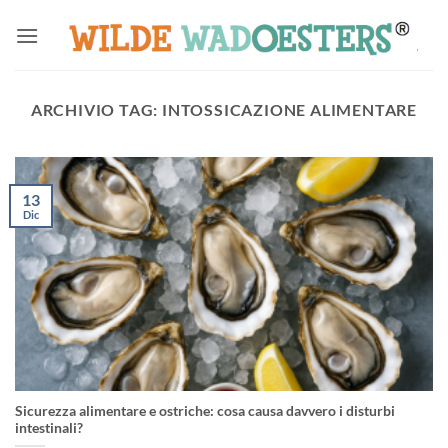
Salta
ai
contenuti
ARCHIVIO TAG:
INTOSSICAZIONE ALIMENTARE
13
Dic
Sicurezza alimentare e ostriche: cosa causa davvero i disturbi
intestinali?