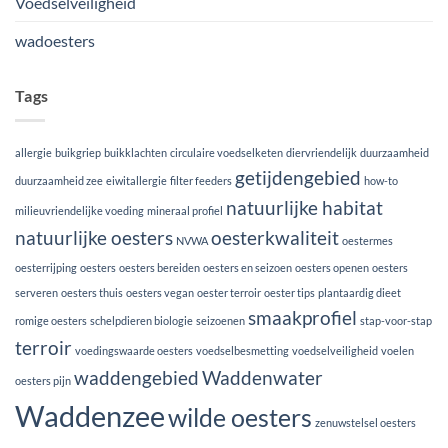
Voedselveiligheid
wadoesters
Tags
allergie
buikgriep
buikklachten
circulaire voedselketen
diervriendelijk
duurzaamheid
getijdengebied
duurzaamheid zee
eiwitallergie
filter feeders
how-to
natuurlijke habitat
milieuvriendelijke voeding
mineraal profiel
natuurlijke oesters
oesterkwaliteit
NVWA
oestermes
oesterrijping
oesters
oesters bereiden
oesters en seizoen
oesters openen
oesters
serveren
oesters thuis
oesters vegan
oester terroir
oester tips
plantaardig dieet
smaakprofiel
romige oesters
schelpdieren biologie
seizoenen
stap-voor-stap
terroir
voedingswaarde oesters
voedselbesmetting
voedselveiligheid
voelen
waddengebied
Waddenwater
oesters pijn
Waddenzee
wilde oesters
zenuwstelsel oesters