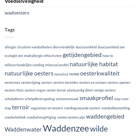
Voedselveiligheid
wadoesters
Tags
allergie
circulaire voedselketen
diervriendelijk
duurzaamheid
duurzaamheid zee
getijdengebied
ecologie zee
eiwitallergie
ethisch eten
how-to
natuurlijke habitat
milieuvriendelijke voeding
mineraal profiel
natuurlijke oesters
oesterkwaliteit
norovirus
NVWA
oestermes
oesterrijping
oesters
oesters bereiden
oesters en seizoen
oesters openen
oesters thuis
oesters vegan
oester terroir
plantaardig dieet
romige oesters
smaakprofiel
schelpdieren
schelpdieren gedrag
seizoenssmaak
stap-voor-
terroir
stap
veganisten en oesters
voedingswaarde oesters
voedselbesmetting
waddengebied
voedselethiek
voedselvergiftiging
voelen oesters pijn
Waddenzee
wilde
Waddenwater