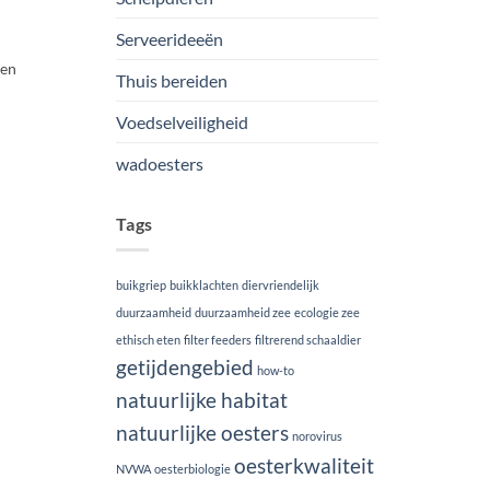
Serveerideeën
een
Thuis bereiden
Voedselveiligheid
wadoesters
Tags
buikgriep
buikklachten
diervriendelijk
duurzaamheid
duurzaamheid zee
ecologie zee
ethisch eten
filter feeders
filtrerend schaaldier
getijdengebied
how-to
natuurlijke habitat
natuurlijke oesters
norovirus
oesterkwaliteit
NVWA
oesterbiologie