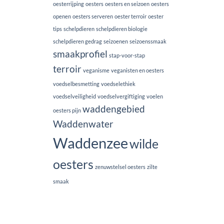
oesterrijping
oesters
oesters en seizoen
oesters
openen
oesters serveren
oester terroir
oester
tips
schelpdieren
schelpdieren biologie
schelpdieren gedrag
seizoenen
seizoenssmaak
smaakprofiel
stap-voor-stap
terroir
veganisme
veganisten en oesters
voedselbesmetting
voedselethiek
voedselveiligheid
voedselvergiftiging
voelen
waddengebied
oesters pijn
Waddenwater
Waddenzee
wilde
oesters
zenuwstelsel oesters
zilte
smaak