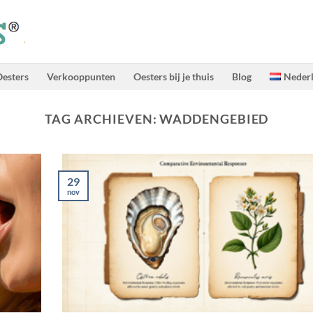
esters
Verkooppunten
Oesters bij je thuis
Blog
Neder
TAG ARCHIEVEN:
WADDENGEBIED
29
nov