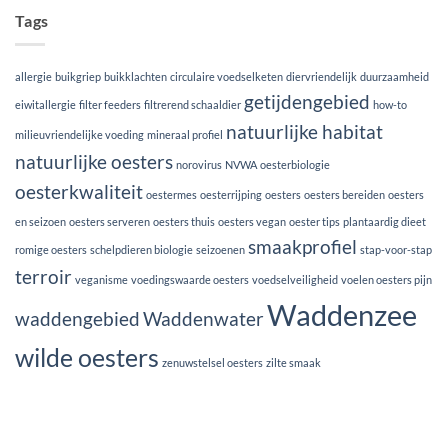
Tags
allergie
buikgriep
buikklachten
circulaire voedselketen
diervriendelijk
duurzaamheid
getijdengebied
eiwitallergie
filter feeders
filtrerend schaaldier
how-to
natuurlijke habitat
milieuvriendelijke voeding
mineraal profiel
natuurlijke oesters
norovirus
NVWA
oesterbiologie
oesterkwaliteit
oestermes
oesterrijping
oesters
oesters bereiden
oesters
en seizoen
oesters serveren
oesters thuis
oesters vegan
oester tips
plantaardig dieet
smaakprofiel
romige oesters
schelpdieren biologie
seizoenen
stap-voor-stap
terroir
veganisme
voedingswaarde oesters
voedselveiligheid
voelen oesters pijn
Waddenzee
waddengebied
Waddenwater
wilde oesters
zenuwstelsel oesters
zilte smaak