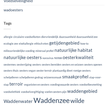
Voedselveiligheid
wadoesters
Tags
allergie
circulaire voedselketen
diervriendelijk
duurzaamheid
duurzaamheid zee
getijdengebied
ecologie zee
eiwitallergie
ethisch eten
how-to
natuurlijke habitat
milieuvriendelijke voeding
mineraal profiel
natuurlijke oesters
oesterkwaliteit
norovirus
NVWA
oestermes
oesterrijping
oesters
oesters bereiden
oesters en seizoen
oesters openen
oesters thuis
oesters vegan
oester terroir
plantaardig dieet
romige oesters
smaakprofiel
schelpdieren
schelpdieren gedrag
seizoenssmaak
stap-voor-
terroir
stap
veganisten en oesters
voedingswaarde oesters
voedselbesmetting
waddengebied
voedselethiek
voedselvergiftiging
voelen oesters pijn
Waddenzee
wilde
Waddenwater