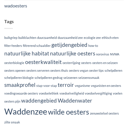
wadoesters
Tags
buikgriep
buikklachten
duurzaamheid
duurzaamheid zee
ecologie zee
ethisch eten
getijdengebied
filter feeders
filtrerend schaaldier
how-to
natuurlijke habitat
natuurlijke oesters
norovirus
NVWA
oesterkwaliteit
oesterbiologie
oesterrijping
oesters
oesters en seizoen
oesters openen
oesters serveren
oesters thuis
oesters vegan
oester tips
schelpdieren
schelpdieren biologie
schelpdieren gedrag
seizoenen
seizoenssmaak
smaakprofiel
terroir
stap-voor-stap
veganisme
veganisten en oesters
voedingswaarde oesters
voedselethiek
voedselveiligheid
voedselvergiftiging
voelen
waddengebied
Waddenwater
oesters pijn
Waddenzee
wilde oesters
zenuwstelsel oesters
zilte smaak