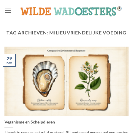
Ga
naar
inhoud
TAG ARCHIEVEN:
MILIEUVRIENDELIJKE VOEDING
29
nov
Veganisme en Schelpdieren
Naughty vegans eat wild oysters! Bij naderend gevaar zal een oester