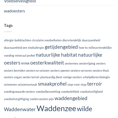
Voedselveiligheid
wadoesters
Tags
allergie
buikklachten
circulaire voedselketen
diervriendelijk
duurzaamheid
getijdengebied
duurzaamheid zee
eiwitallergie
how-to
milieuvriendelijke
natuurlijke habitat
natuurlijke
voeding
mineraal profiel
oesters
oesterkwaliteit
NVWA
oestermes
oesterrijping
oesters
oesters bereiden
oesters en seizoen
oesters openen
oesters serveren
oesters thuis
oesters vegan
oester terroir
plantaardig dieet
romige oesters
schelpdieren biologie
smaakprofiel
terroir
seizoenen
seizoenssmaak
stap-voor-stap
voedingswaarde oesters
voedselbesmetting
voedselethiek
voedselveiligheid
waddengebied
voedselvergiftiging
voelen oesters pijn
Waddenzee
wilde
Waddenwater