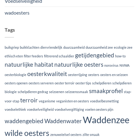
Voedselveiligheid
wadoesters
Tags
buikgriep
buikklachten
diervriendelijk
duurzaamheid
duurzaamheid zee
ecologie zee
getijdengebied
ethisch eten
filter feeders
filtrerend schaaldier
how-to
natuurlijke habitat
natuurlijke oesters
norovirus
NVWA
oesterkwaliteit
oesterbiologie
oesterrijping
oesters
oesters en seizoen
oesters openen
oesters serveren
oester terroir
oester tips
schelpdieren
schelpdieren
smaakprofiel
biologie
schelpdieren gedrag
seizoenen
seizoenssmaak
stap-
terroir
voor-stap
veganisme
veganisten en oesters
voedselbesmetting
voedselethiek
voedselveiligheid
voedselvergiftiging
voelen oesters pijn
Waddenzee
waddengebied
Waddenwater
wilde oesters
zenuwstelsel oesters
zilte smaak