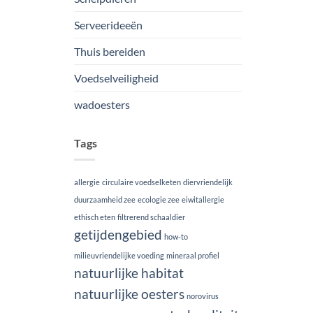
Serveerideeën
Thuis bereiden
Voedselveiligheid
wadoesters
Tags
allergie
circulaire voedselketen
diervriendelijk
duurzaamheid zee
ecologie zee
eiwitallergie
ethisch eten
filtrerend schaaldier
getijdengebied
how-to
milieuvriendelijke voeding
mineraal profiel
natuurlijke habitat
natuurlijke oesters
norovirus