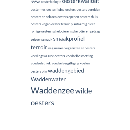
oesterkwaliteit
NVWA
oesterbiologie
oestermes
oesterrijping
oesters
oesters bereiden
oesters en seizoen
oesters openen
oesters thuis
oesters vegan
oester terroir
plantaardig dieet
romige oesters
schelpdieren
schelpdieren gedrag
smaakprofiel
seizoenssmaak
terroir
veganisme
veganisten en oesters
voedingswaarde oesters
voedselbesmetting
voedselethiek
voedselvergiftiging
voelen
waddengebied
oesters pijn
Waddenwater
Waddenzee
wilde
oesters