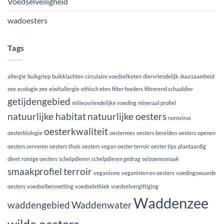
Voedselveiligheid
wadoesters
Tags
allergie
buikgriep
buikklachten
circulaire voedselketen
diervriendelijk
duurzaamheid
zee
ecologie zee
eiwitallergie
ethisch eten
filter feeders
filtrerend schaaldier
getijdengebied
milieuvriendelijke voeding
mineraal profiel
natuurlijke habitat
natuurlijke oesters
norovirus
oesterkwaliteit
oesterbiologie
oestermes
oesters bereiden
oesters openen
oesters serveren
oesters thuis
oesters vegan
oester terroir
oester tips
plantaardig
dieet
romige oesters
schelpdieren
schelpdieren gedrag
seizoenssmaak
smaakprofiel
terroir
veganisme
veganisten en oesters
voedingswaarde
oesters
voedselbesmetting
voedselethiek
voedselvergiftiging
Waddenzee
waddengebied
Waddenwater